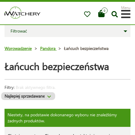
Menu
0
Filtrować
Wprowadzenie
>
Pandora
>
Łańcuch bezpieczeństwa
Łańcuch bezpieczeństwa
Filtry:
Brak aktywnego filtra.
Niestety, na podstawie dokonanego wyboru nie znaleźliśmy
żadnych produktów.