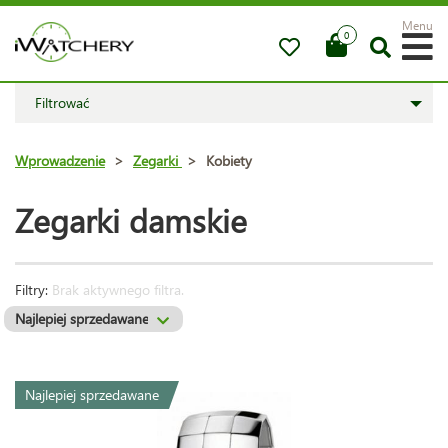
Menu
0
Filtrować
Wprowadzenie
>
Zegarki
>
Kobiety
Zegarki damskie
Filtry:
Brak aktywnego filtra.
Najlepiej sprzedawane