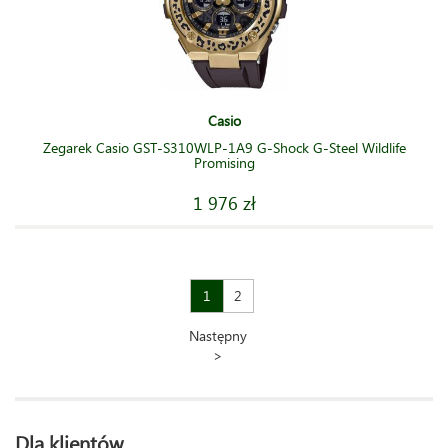
Casio
Zegarek Casio GST-S310WLP-1A9 G-Shock G-Steel Wildlife
Promising
1 976 zł
1
2
Następny
>
Dla klientów