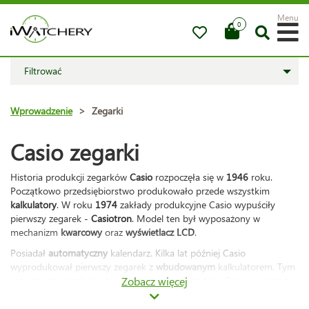
Menu
0
Filtrować
Wprowadzenie
>
Zegarki
Casio zegarki
Historia produkcji zegarków
Casio
rozpoczęła się w
1946
roku.
Początkowo przedsiębiorstwo produkowało przede wszystkim
kalkulatory
. W roku
1974
zakłady produkcyjne Casio wypuściły
pierwszy zegarek -
Casiotron
. Model ten był wyposażony w
mechanizm
kwarcowy
oraz
wyświetlacz
LCD
.
Posiadał
automatyczny
kalendarz. Kilka lat później Casio
wyprodukował pierwszy zegarek z
wbudowanym
kalkulatorem. Tym
samym rozpoczął się okres wyposażania zegarków Casio w coraz to
Zobacz więcej
ciekawsze funkcje i "
narzędzia
". W kolejnych latach Casio
wprowadziło na rynek: zegarek
wstrząsoodporny
, zegarek z