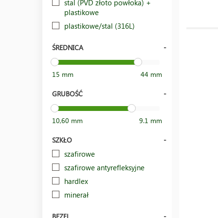
stal (PVD złoto powłoka) +
plastikowe
plastikowe/stal (316L)
ŚREDNICA
15 mm
44 mm
GRUBOŚĆ
10,60 mm
9.1 mm
SZKŁO
szafirowe
szafirowe antyrefleksyjne
hardlex
minerał
BEZEL