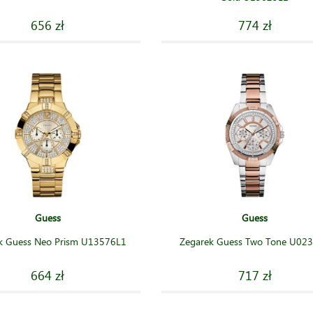
656 zł
774 zł
Guess
Guess
k Guess Neo Prism U13576L1
Zegarek Guess Two Tone U02
664 zł
717 zł