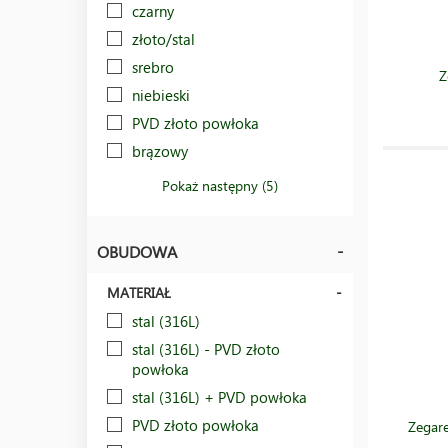
czarny
złoto/stal
srebro
Z
niebieski
PVD złoto powłoka
brązowy
Pokaż następny (5)
OBUDOWA
MATERIAŁ
stal (316L)
stal (316L) - PVD złoto
powłoka
stal (316L) + PVD powłoka
PVD złoto powłoka
Zegare