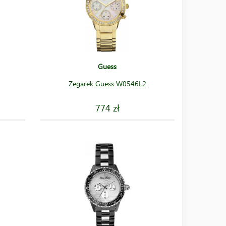
Guess
Zegarek Guess W0546L2
774 zł