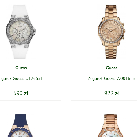
Guess
Guess
egarek Guess U12653L1
Zegarek Guess W0016L5
590 zł
922 zł