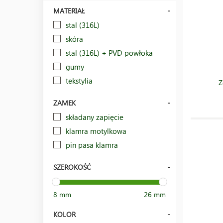
MATERIAŁ
stal (316L)
skóra
stal (316L) + PVD powłoka
gumy
tekstylia
Z
ZAMEK
składany zapięcie
klamra motylkowa
pin pasa klamra
SZEROKOŚĆ
8 mm
26 mm
KOLOR