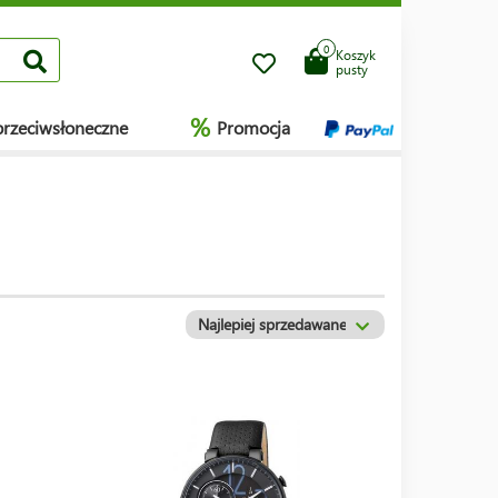
0
Koszyk
pusty
%
przeciwsłoneczne
Promocja