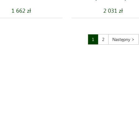
1 662 zł
2 031 zł
1
2
Następny >