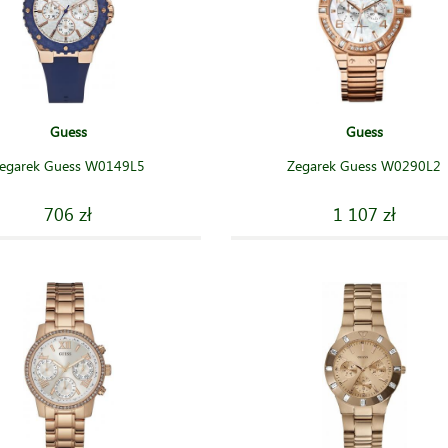
Guess
Guess
egarek Guess W0149L5
Zegarek Guess W0290L2
706 zł
1 107 zł