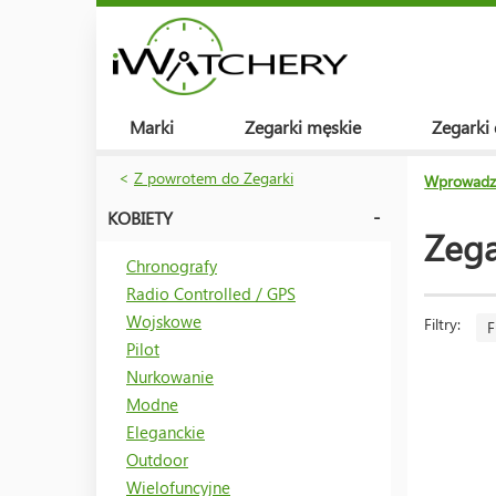
Marki
Zegarki męskie
Zegarki
<
Z powrotem do Zegarki
Wprowadz
KOBIETY
Zega
Chronografy
Radio Controlled / GPS
Wojskowe
Filtry:
F
Pilot
Nurkowanie
Modne
Eleganckie
Outdoor
Wielofuncyjne