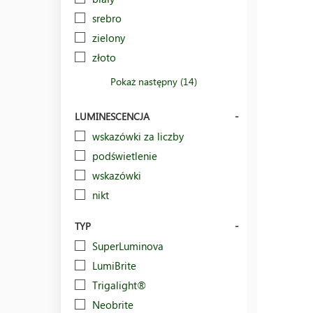
srebro
zielony
złoto
Pokaż następny (14)
LUMINESCENCJA
wskazówki za liczby
podświetlenie
wskazówki
nikt
TYP
SuperLuminova
LumiBrite
Trigalight®
Neobrite