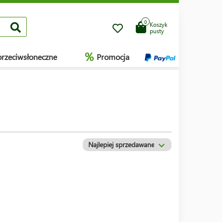
0
Koszyk
pusty
%
przeciwsłoneczne
Promocja