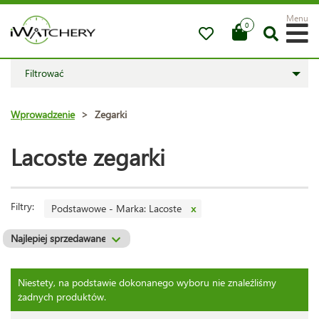
Menu
0
Filtrować
Wprowadzenie
>
Zegarki
Lacoste zegarki
Filtry:
Podstawowe - Marka: Lacoste
x
Niestety, na podstawie dokonanego wyboru nie znaleźliśmy
żadnych produktów.