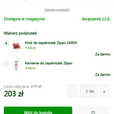
Zapytaj o produkt?
Dostępne w magazynie
doręczenie 12.8.
Wybierz podarunek
Knot do zapalniczek Zippo 16004
7.58 zł
Za darmo
Kamienie do zapalniczek Zippo
7.58 zł
Za darmo
Cena zalecana:
277 zł
203 zł
Szt.
Włóż do koszyka