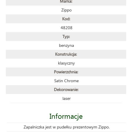
Marka:
Zippo
Kod:
48208
Typ:
benzyna
Konstrukcja:
klasyczny
Powierzchnia:
Satin Chrome
Dekorowanie:
laser
Informacje
Zapalniczka jest w pudełku prezentowym Zippo.