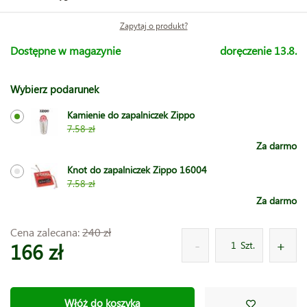
Zapytaj o produkt?
Dostępne w magazynie
doręczenie 13.8.
Wybierz podarunek
Kamienie do zapalniczek Zippo
7.58 zł
Za darmo
Knot do zapalniczek Zippo 16004
7.58 zł
Za darmo
Cena zalecana:
240 zł
166 zł
Szt.
Włóż do koszyka