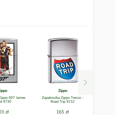
ippo
Zippo
 Zippo 007 James
Zapalniczka Zippo Trevco -
Zapalnicz
d 4730
Road Trip 9232
03 zł
165 zł