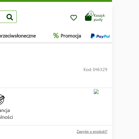
0
Koszyk
pusty
%
przeciwsłoneczne
Promocja
Kod: IH6329
ncja
lności
Zapytaj o produkt?