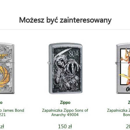
Możesz być zainteresowany
po
Zippo
Z
po James Bond
Zapalniczka Zippo Sons of
Zapalniczka
221
Anarchy 49004
Bon
zł
150 zł
2