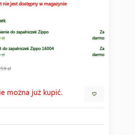
t nie jest dostępny w magazynie
nek
ienie do zapalniczek Zippo
Za
 zł
darmo
t do zapalniczek Zippo 16004
Za
 zł
darmo
259 zł
ie można już kupić.