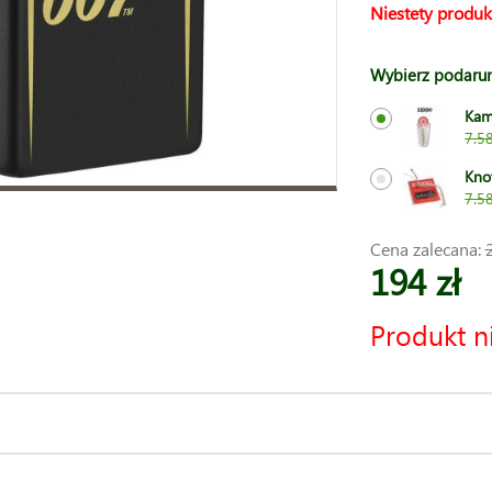
Niestety produk
Wybierz podaru
Kam
7.58
Kno
7.58
Cena zalecana:
194 zł
Produkt n