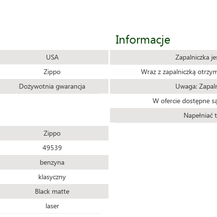
Informacje
USA
Zapalniczka j
Zippo
Wraz z zapalniczką otrzy
Dożywotnia gwarancja
Uwaga: Zapaln
W ofercie dostępne są
Napełniać t
Zippo
49539
benzyna
klasyczny
Black matte
laser