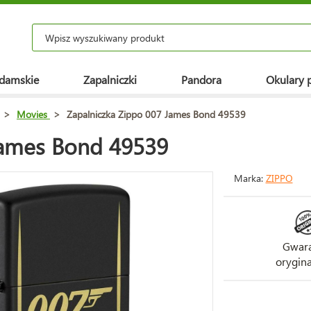
 damskie
Zapalniczki
Pandora
Okulary 
>
Movies
>
Zapalniczka Zippo 007 James Bond 49539
James Bond 49539
Marka:
ZIPPO
Gwara
orygina