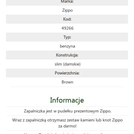
Marka:
Zippo
Kod:
49266
Typ:
benzyna
Konstrukcja:
slim (damskie)
Powierzchnia:
Brown
Informacje
Zapalniczka jest w pudełku prezentowym Zippo.
Wraz z zapalniczką otrzymasz zestaw kamieni lub knot Zippo
za darmo!