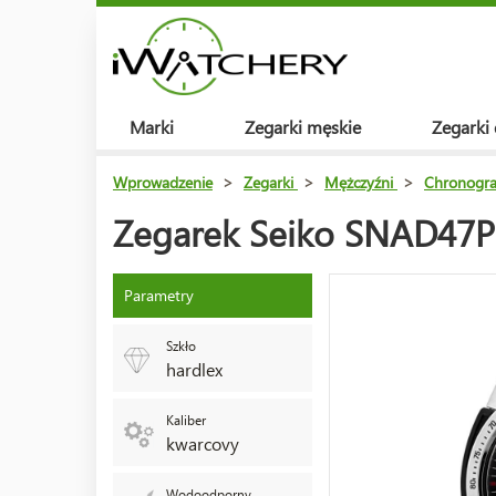
Marki
Zegarki męskie
Zegarki
Wprowadzenie
>
Zegarki
>
Mężczyźni
>
Chronogra
Zegarek Seiko SNAD47P
Parametry
Szkło
hardlex
Kaliber
kwarcovy
Wodoodporny