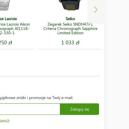
ce Lacroix
Seiko
ice Lacroix Aikon
Zegarek Seiko SNDH47P1
Zegarek
nograph AI1118-
Criteria Chronograph Sapphire
Noon
2-330-1
Limited Edition
250 zł
1 033 zł
yjątkowe zniżki i promocje na Twój e-mail.
Zaloguj się
bowych