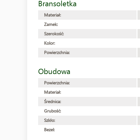
Bransoletka
Materiał:
Zamek:
Szerokość:
Kolor:
Powierzchnia:
Obudowa
Powierzchnia:
Materiał:
Średnica:
Grubość:
Szkło:
Bezel: