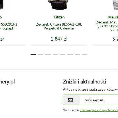
o
Citizen
Mauri
Zegarek Maur
o SSB291P1
Zegarek Citizen BL5562-18E
Quartz Chro
onograph
Perpetual Calendar
SS00
zł
1 847 zł
5 
hery.pl
Zniżki i aktualności
Aktualności ze świata zegarków, w
*Regulamin
Przetwarzanie danych oso