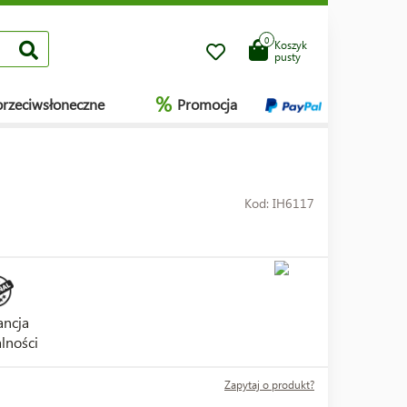
0
Koszyk
pusty
%
przeciwsłoneczne
Promocja
Kod: IH6117
ncja
lności
Zapytaj o produkt?