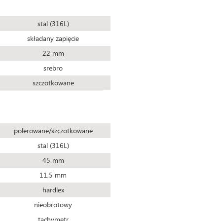
stal (316L)
składany zapięcie
22 mm
srebro
szczotkowane
polerowane/szczotkowane
stal (316L)
45 mm
11,5 mm
hardlex
nieobrotowy
tachymetr