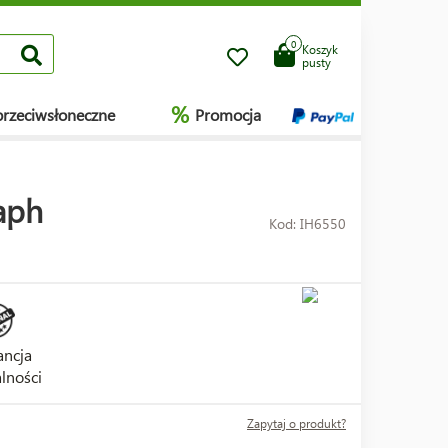
0
Koszyk
pusty
%
przeciwsłoneczne
Promocja
aph
Kod: IH6550
ncja
lności
Zapytaj o produkt?