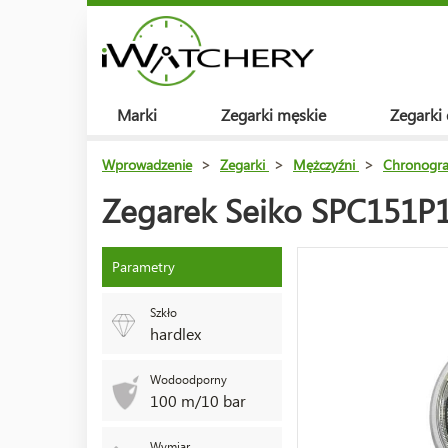
Marki
Zegarki męskie
Zegarki
Wprowadzenie
>
Zegarki
>
Mężczyźni
>
Chronogra
Zegarek Seiko SPC151P
Parametry
Szkło
hardlex
Wodoodporny
100 m/10 bar
Wymiar