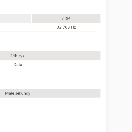
7T94
32 768 Hz
24h cykl
Data
Małe sekundy