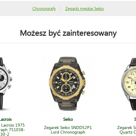
Chronografy
|
Zegarki męskie Seiko
Możesz być zainteresowany
acroix
Seiko
 Lacroix 1975
Zegarek Seiko SNDD52P1
Zegarek S
raph 751038-
Lord Chronograph
Quartz 
130-2