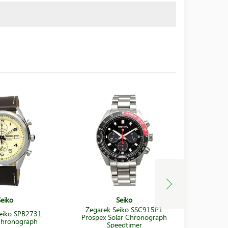
Seiko
Seiko
Zegarek Seiko SSC915P1
eiko SPB2731
Zegare
Prospex Solar Chronograph
Chronograph
Criteria 
Speedtimer