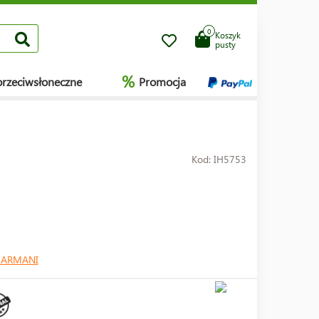
0
Koszyk
pusty
%
przeciwsłoneczne
Promocja
Kod: IH5753
 ARMANI