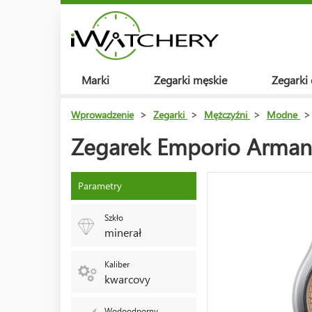
Marki
Zegarki męskie
Zegarki
Wprowadzenie
>
Zegarki
>
Mężczyźni
>
Modne
>
Zegarek Emporio Arman
Parametry
Szkło
minerał
Kaliber
kwarcovy
Wodoodporny