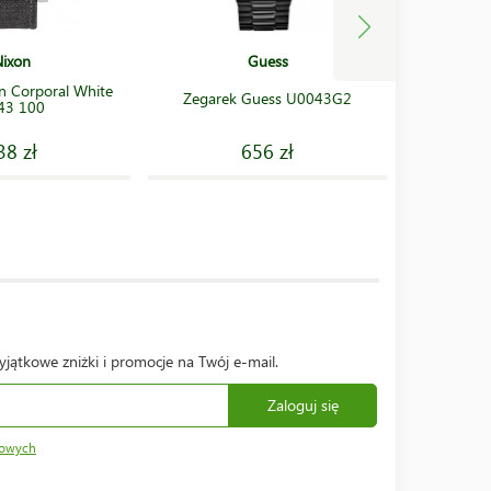
ixon
Guess
n Corporal White
Zegarek 
Zegarek Guess U0043G2
43 100
38 zł
656 zł
yjątkowe zniżki i promocje na Twój e-mail.
Zaloguj się
bowych