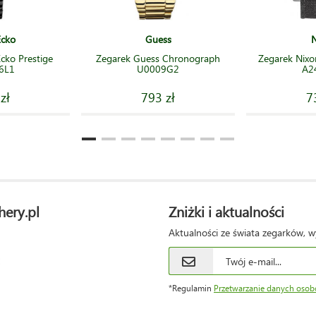
Ecko
Guess
N
cko Prestige
Zegarek Guess Chronograph
Zegarek Nixo
6L1
U0009G2
A2
zł
793 zł
7
hery.pl
Zniżki i aktualności
Aktualności ze świata zegarków, w
*Regulamin
Przetwarzanie danych oso