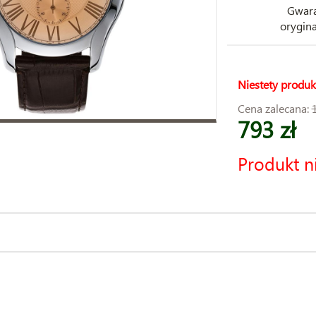
Gwara
orygina
Niestety produk
Cena zalecana:
793 zł
Produkt n