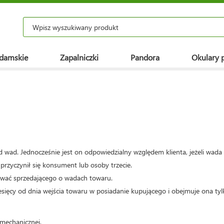
 damskie
Zapalniczki
Pandora
Okulary 
d wad. Jednocześnie jest on odpowiedzialny względem klienta, jeżeli wada
przyczynił się konsument lub osoby trzecie.
ować sprzedającego o wadach towaru.
esięcy od dnia wejścia towaru w posiadanie kupującego i obejmuje ona ty
mechanicznej,