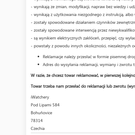
- wynikają ze zmian, modyfikacji, napraw bez wiedzy i ud
- wynikają z użytkowania niezgodnego z instrukcją, alb
- zostały spowodowane działaniem czynników zewnętrz
- zostały spowodowane interwencją przez niewykwalifi
- są wynikiem elektrycznych zakłóceń, przepięć, czy wy
- powstały z powodu innych okoliczności, niezależnych o
Reklamacje należy przesłać w formie pisemnej dro
Adres do wysyłania reklamacji, wymiany i zwrotu 
W razie, że chcesz towar reklamować, w pierwszej kolejn
Towar trzeba nam przesłać do reklamacji lub zwrotu (wym
iWatchery
Pod Lipami 584
Bohuňovice
78314
Czechia