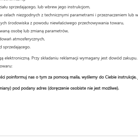
ziału sprzedającego, lub wbrew jego instrukcjom,
o w celach niezgodnych z technicznymi parametrami i przeznaczeniem lub 
nych środowiska z powodu niewłaściwego przechowywania towaru,
kowaną osobę lub zmianą parametrów,
ładowań atmosferycznych,
d sprzedającego.
gą elektroniczną. Przy składaniu reklamacji wymagany jest dowód zakupu.
towaru:
ości poinformuj nas o tym za pomocą maila, wyślemy do Ciebie instrukcje, 
iany) pod podany adres (doręczenie osobiste nie jest możliwe).