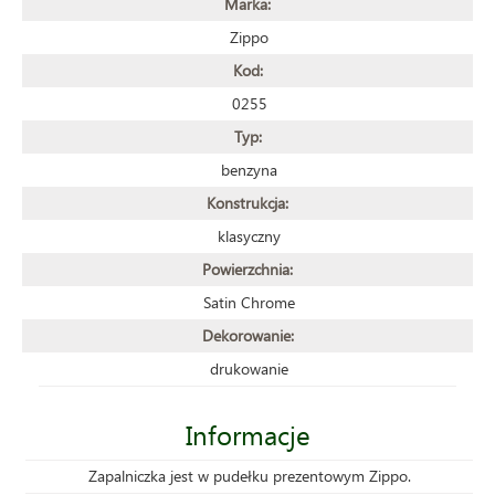
Marka:
Zippo
Kod:
0255
Typ:
benzyna
Konstrukcja:
klasyczny
Powierzchnia:
Satin Chrome
Dekorowanie:
drukowanie
Informacje
Zapalniczka jest w pudełku prezentowym Zippo.