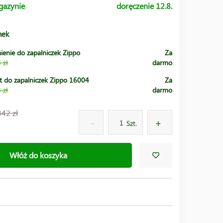
gazynie
doręczenie 12.8.
nek
ienie do zapalniczek Zippo
Za
 zł
darmo
t do zapalniczek Zippo 16004
Za
 zł
darmo
342 zł
Szt.
Włóż do koszyka