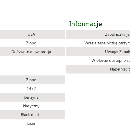
Informacje
USA
Zapalniczka j
Zippo
Wraz z zapalniczką otrzy
Dożywotnia gwarancja
Uwaga: Zapaln
W ofercie dostępne są
Napełniać t
Zippo
1472
benzyna
klasyczny
Black matte
laser