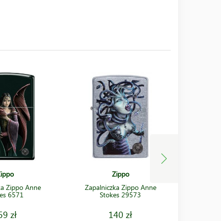
ippo
Zippo
ka Zippo Anne
Zapalniczka Zippo Anne
Zapaln
es 6571
Stokes 29573
Stoke
59 zł
140 zł