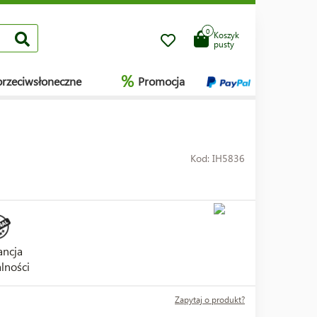
0
Koszyk
pusty
%
przeciwsłoneczne
Promocja
Kod: IH5836
ncja
lności
Zapytaj o produkt?