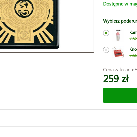
Dostępne w ma
Wybierz podaru
Kam
7.58
Kno
7.58
Cena zalecana:
259 zł