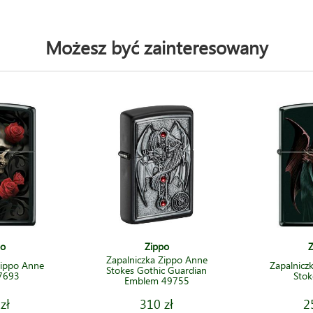
Możesz być zainteresowany
po
Zippo
Z
Zapalniczka Zippo Anne
Zippo Anne
Zapalnicz
Stokes Gothic Guardian
 7693
Stok
Emblem 49755
zł
310 zł
2