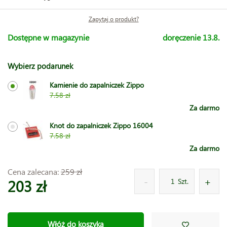
Zapytaj o produkt?
Dostępne w magazynie
doręczenie 13.8.
Wybierz podarunek
Kamienie do zapalniczek Zippo
7.58 zł
Za darmo
Knot do zapalniczek Zippo 16004
7.58 zł
Za darmo
Cena zalecana:
259 zł
203 zł
Szt.
Włóż do koszyka