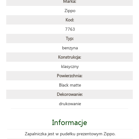
Marka:
Zippo
Kod:
7763
Typ:
benzyna
Konstrukcja:
klasyczny
Powierzchnia:
Black matte
Dekorowanie:
drukowanie
Informacje
Zapalniczka jest w pudełku prezentowym Zippo.