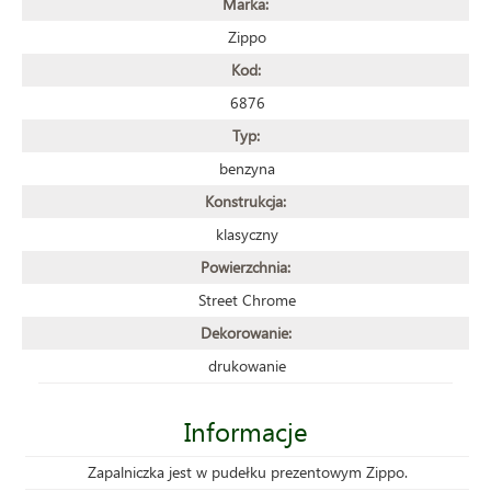
Marka:
Zippo
Kod:
6876
Typ:
benzyna
Konstrukcja:
klasyczny
Powierzchnia:
Street Chrome
Dekorowanie:
drukowanie
Informacje
Zapalniczka jest w pudełku prezentowym Zippo.