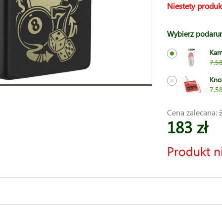
Niestety produk
Wybierz podaru
Kam
7.58
Kno
7.58
Cena zalecana:
183 zł
Produkt n