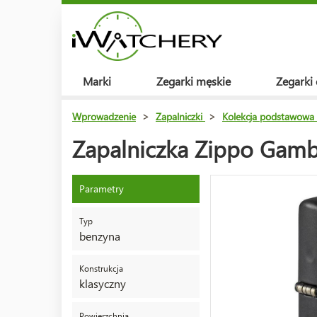
Marki
Zegarki męskie
Zegarki
Wprowadzenie
>
Zapalniczki
>
Kolekcja podstawowa
Zapalniczka Zippo Gamb
Parametry
Typ
benzyna
Konstrukcja
klasyczny
Powierzchnia