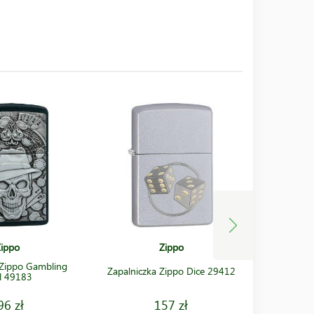
ippo
Zippo
 Zippo Gambling
Zapalnicz
Zapalniczka Zippo Dice 29412
ll 49183
96 zł
157 zł