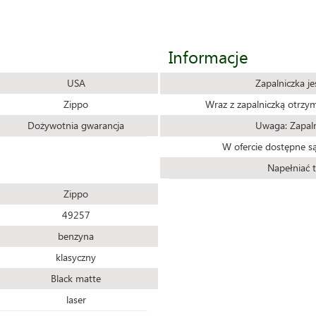
Informacje
USA
Zapalniczka j
Zippo
Wraz z zapalniczką otrzy
Dożywotnia gwarancja
Uwaga: Zapaln
W ofercie dostępne są
Napełniać t
Zippo
49257
benzyna
klasyczny
Black matte
laser