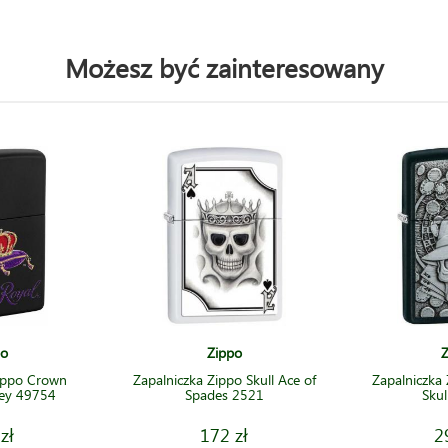
Możesz być zainteresowany
po
Zippo
Z
ippo Crown
Zapalniczka Zippo Skull Ace of
Zapalniczka
key 49754
Spades 2521
Sku
zł
172 zł
2