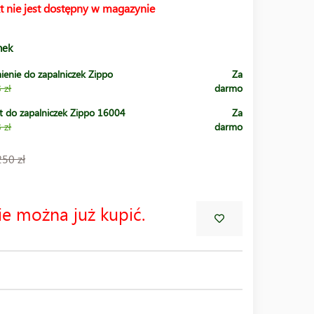
t nie jest dostępny w magazynie
nek
ienie do zapalniczek Zippo
Za
 zł
darmo
t do zapalniczek Zippo 16004
Za
 zł
darmo
250 zł
ie można już kupić.