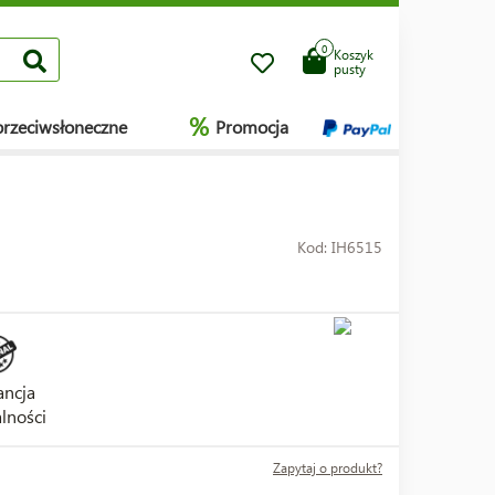
0
Koszyk
pusty
%
przeciwsłoneczne
Promocja
Kod: IH6515
ncja
lności
Zapytaj o produkt?