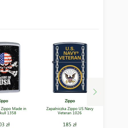
ippo
Zippo
a Zippo Made in
Zapalniczka Zippo US Navy
Zapalnicz
kull 1358
Veteran 1026
O
03 zł
185 zł