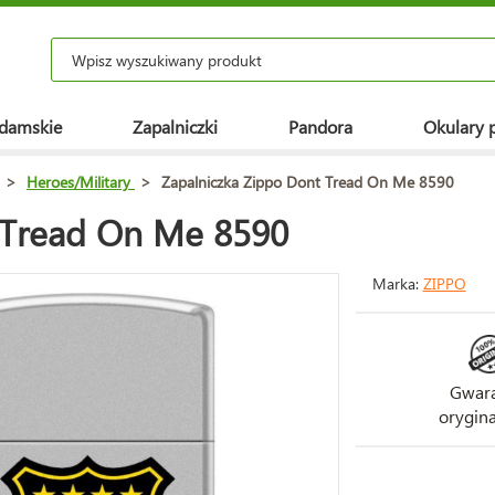
 damskie
Zapalniczki
Pandora
Okulary 
>
Heroes/Military
>
Zapalniczka Zippo Dont Tread On Me 8590
 Tread On Me 8590
Marka:
ZIPPO
Gwara
orygina