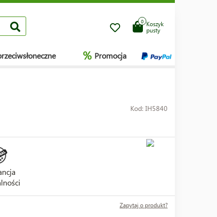
0
Koszyk
pusty
%
przeciwsłoneczne
Promocja
Kod: IH5840
ncja
lności
Zapytaj o produkt?