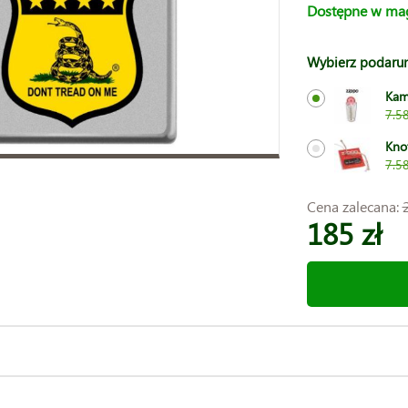
Dostępne w ma
Wybierz podaru
Kam
7.58
Kno
7.58
Cena zalecana:
185 zł