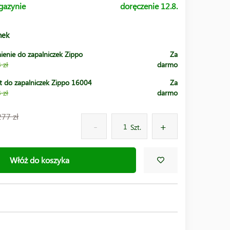
gazynie
doręczenie 12.8.
nek
ienie do zapalniczek Zippo
Za
 zł
darmo
t do zapalniczek Zippo 16004
Za
 zł
darmo
277 zł
Szt.
Włóż do koszyka