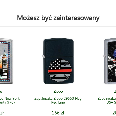
Możesz być zainteresowany
po
Zippo
Z
ppo New York
Zapalniczka Zippo 29553 Flag
Zapalniczk
berty 9767
Red Line
USA S
zł
166 zł
2