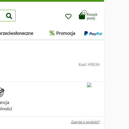
0
Koszyk
pusty
%
przeciwsłoneczne
Promocja
Kod: H9034
ncja
lności
Zapytaj o produkt?