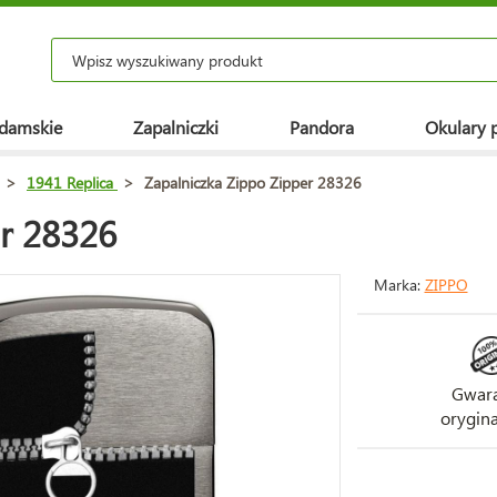
 damskie
Zapalniczki
Pandora
Okulary 
>
1941 Replica
>
Zapalniczka Zippo Zipper 28326
r 28326
Marka:
ZIPPO
Gwara
orygina