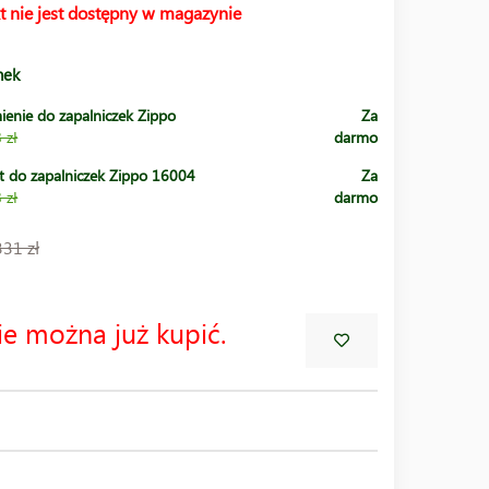
t nie jest dostępny w magazynie
nek
ienie do zapalniczek Zippo
Za
 zł
darmo
t do zapalniczek Zippo 16004
Za
 zł
darmo
331 zł
ie można już kupić.