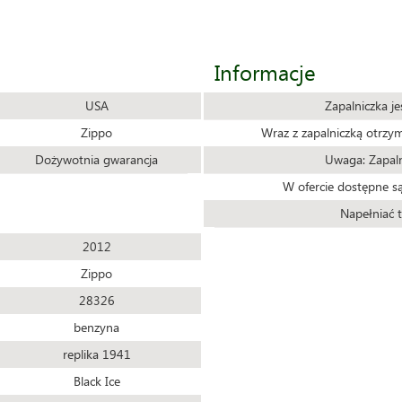
Informacje
USA
Zapalniczka j
Zippo
Wraz z zapalniczką otrzy
Dożywotnia gwarancja
Uwaga: Zapaln
W ofercie dostępne są
Napełniać t
2012
Zippo
28326
benzyna
replika 1941
Black Ice