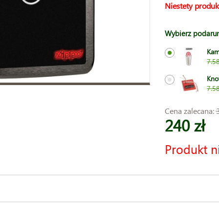
Niestety produk
Wybierz podaru
Kam
7.58
Kno
7.58
Cena zalecana:
240 zł
Produkt n