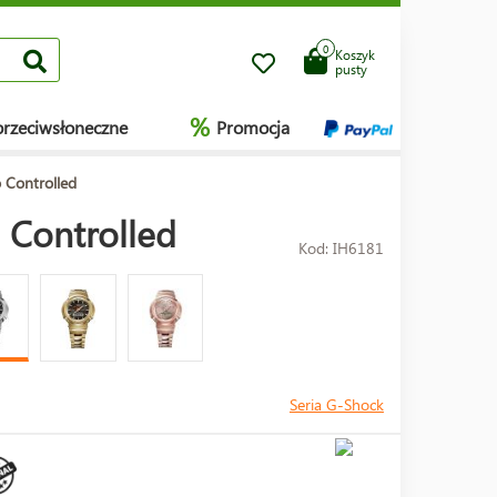
0
Koszyk
pusty
%
przeciwsłoneczne
Promocja
 Controlled
 Controlled
Kod: IH6181
Seria G-Shock