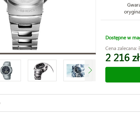
Gwara
orygina
Dostępne w ma
Cena zalecana:
2 216 zł
e