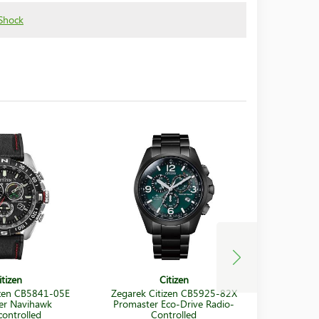
-Shock
itizen
Citizen
izen CB5841-05E
Zegarek Citizen CB5925-82X
Zegarek 
er Navihawk
Promaster Eco-Drive Radio-
Proma
controlled
Controlled
Ra