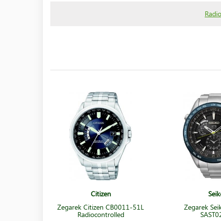
Radio
Citizen
Seik
Zegarek Citizen CB0011-51L
Zegarek Sei
Radiocontrolled
SAST0