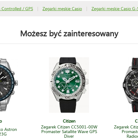
 Controlled / GPS
|
Zegarki męskie Casio
|
Zegarki męskie Casio G
Możesz być zainteresowany
o
Citizen
C
Zegarek Citizen CC5001-00W
Zegarek Cit
ko Astron
Promaster Satallite Wave GPS
Promast
23G
Diver
Radio