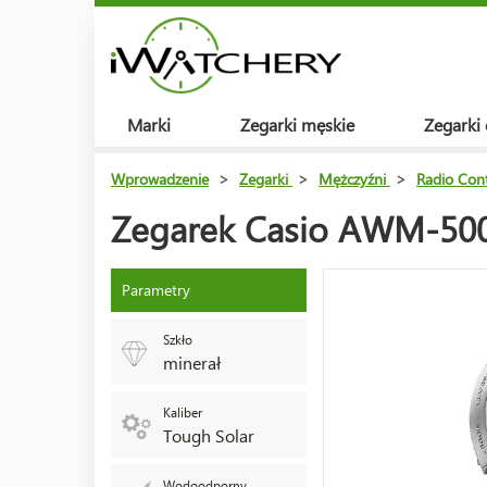
Marki
Zegarki męskie
Zegarki
Wprowadzenie
>
Zegarki
>
Mężczyźni
>
Radio Cont
Zegarek Casio AWM-500D
Parametry
Szkło
minerał
Kaliber
Tough Solar
Wodoodporny