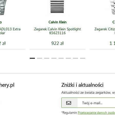
o
Calvin Klein
C
ADL013 Extra
Zegarek Calvin Klein Spotlight
Zegarek Cit
olar
K5623116
 zł
922 zł
1 
hery.pl
Zniżki i aktualności
Aktualności ze świata zegarków, w
*Regulamin
Przetwarzanie danych oso