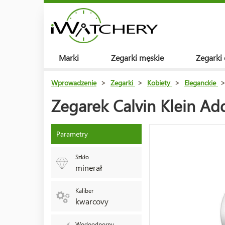
Marki
Zegarki męskie
Zegarki
Wprowadzenie
>
Zegarki
>
Kobiety
>
Eleganckie
Zegarek Calvin Klein A
Parametry
Szkło
minerał
Kaliber
kwarcovy
Wodoodporny