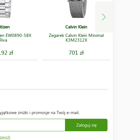
itizen
Calvin Klein
izen EW0890-58X
Zegarek Calvin Klein Minimal
Zegarek
Riva
K3M2312X
192 zł
701 zł
yjątkowe zniżki i promocje na Twój e-mail.
Zaloguj się
bowych