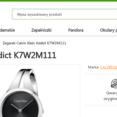
 damskie
Zapalniczki
Pandora
Okulary 
>
Zegarek Calvin Klein Addict K7W2M111
ddict K7W2M111
Marka:
CALVIN K
Gwara
orygina