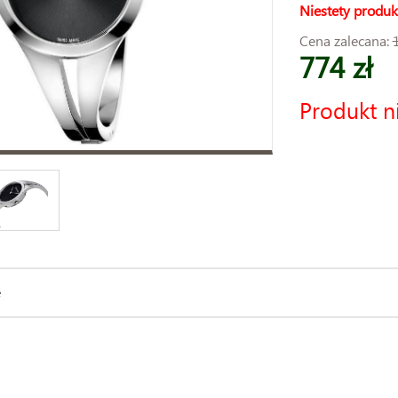
Niestety produk
Cena zalecana:
774 zł
Produkt n
e