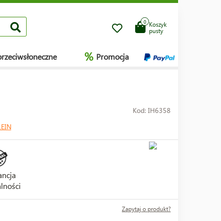
0
Koszyk
pusty
%
przeciwsłoneczne
Promocja
Kod: IH6358
LEIN
ncja
lności
Zapytaj o produkt?