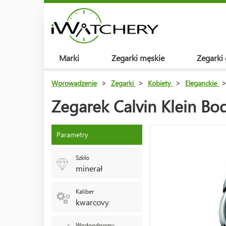
Marki
Zegarki męskie
Zegarki
Wprowadzenie
>
Zegarki
>
Kobiety
>
Eleganckie
Zegarek Calvin Klein B
Parametry
Szkło
minerał
Kaliber
kwarcovy
Wodoodporny