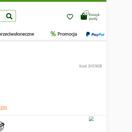
0
Koszyk
pusty
%
przeciwsłoneczne
Promocja
Kod: IH5908
LEIN