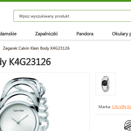
 damskie
Zapalniczki
Pandora
Okulary 
>
Zegarek Calvin Klein Body K4G23126
ody K4G23126
Marka:
CALVIN K