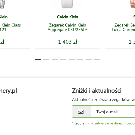
Klein
Calvin Klein
 Klein Class
Zegarek Calvin Klein
Zegarek S
121
Aggregate K3U235L6
Lukia Chron
zł
1 403 zł
1 
hery.pl
Zniżki i aktualności
Aktualności ze świata zegarków, w
*Regulamin
Przetwarzanie danych oso