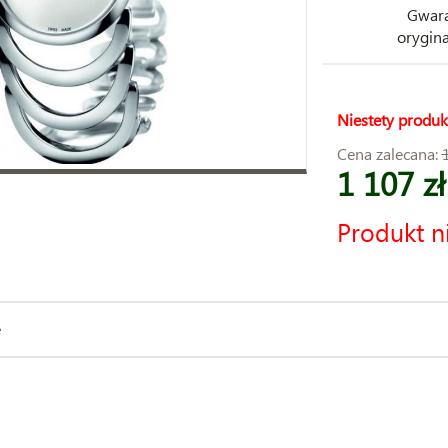
Gwara
orygina
Niestety produk
Cena zalecana:
1 107 zł
Produkt n
e