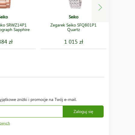
Seiko
Seiko
eiko SRWZ14P1
Zegarek Seiko SFQ801P1
Zegare
ograph Sapphire
Quartz
Lukia Ch
384 zł
1 015 zł
yjątkowe zniżki i promocje na Twój e-mail.
Zaloguj się
bowych