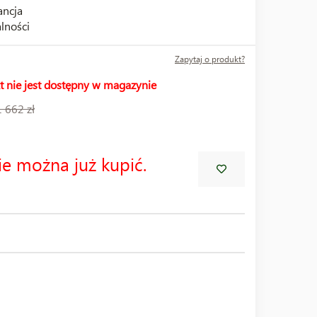
ncja
lności
Zapytaj o produkt?
t nie jest dostępny w magazynie
1 662 zł
ie można już kupić.