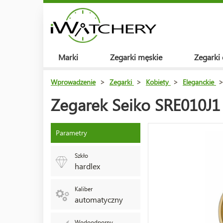
Marki
Zegarki męskie
Zegarki
Wprowadzenie
>
Zegarki
>
Kobiety
>
Eleganckie
Zegarek Seiko SRE010J1
Parametry
Szkło
hardlex
Kaliber
automatyczny
Wodoodporny