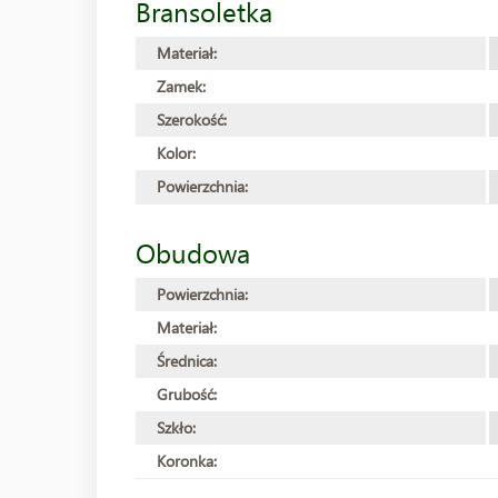
Bransoletka
Materiał:
Zamek:
Szerokość:
Kolor:
Powierzchnia:
Obudowa
Powierzchnia:
Materiał:
Średnica:
Grubość:
Szkło:
Koronka: