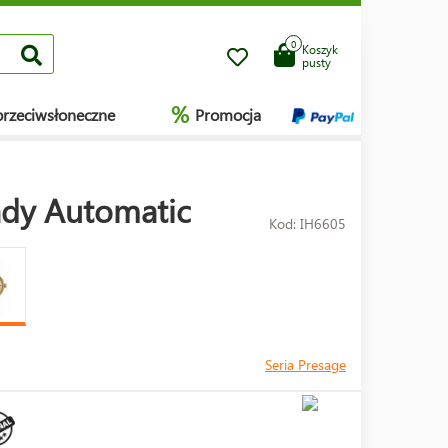
0
Koszyk
pusty
%
przeciwsłoneczne
Promocja
ady Automatic
Kod: IH6605
Seria Presage