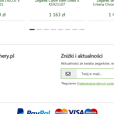
ox I.N.O.X. V
Zegarek Calvin Klein Dress X
Zegarek S
21
K5921107
Criteria Chr
 zł
1 163 zł
1 
hery.pl
Zniżki i aktualności
Aktualności ze świata zegarków, w
*Regulamin
Przetwarzanie danych oso