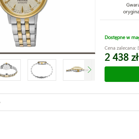
Gwara
orygina
Dostępne w ma
Cena zalecana:
2 438 zł
e