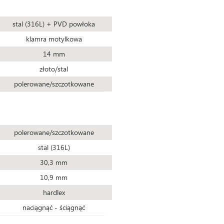
stal (316L) + PVD powłoka
klamra motylkowa
14 mm
złoto/stal
polerowane/szczotkowane
polerowane/szczotkowane
stal (316L)
30,3 mm
10,9 mm
hardlex
naciągnąć - ściągnąć