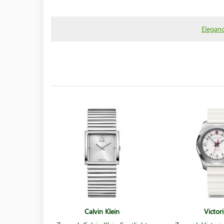
Eleganc
Calvin Klein
Victor