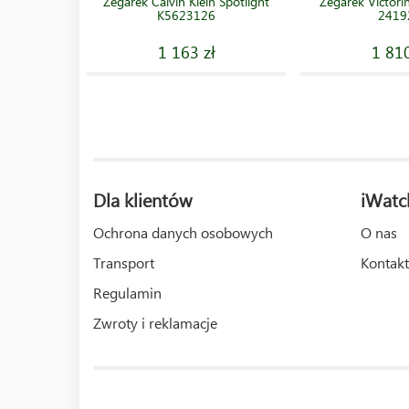
Zegarek Calvin Klein Spotlight
Zegarek Victorin
K5623126
2419
1 163 zł
1 810
Dla klientów
iWatc
Ochrona danych osobowych
O nas
Transport
Kontakt
Regulamin
Zwroty i reklamacje