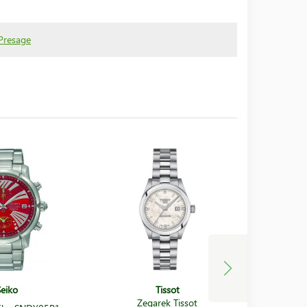
Presage
Seiko
Tissot
Zegarek Tissot