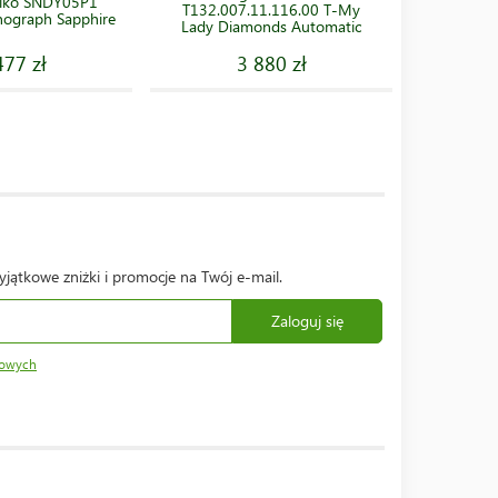
eiko SNDY05P1
Zegarek 
T132.007.11.116.00 T-My
onograph Sapphire
Chrono
Lady Diamonds Automatic
477 zł
3 880 zł
yjątkowe zniżki i promocje na Twój e-mail.
Zaloguj się
bowych