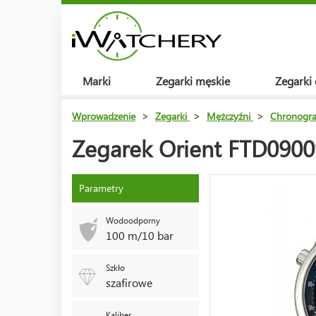
Marki
Zegarki męskie
Zegarki
Wprowadzenie
>
Zegarki
>
Mężczyźni
>
Chronogra
Zegarek Orient FTD090
Parametry
Wodoodporny
100 m/10 bar
Szkło
szafirowe
Kaliber