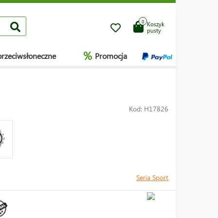
0
Koszyk
pusty
%
przeciwsłoneczne
Promocja
Kod: H17826
Seria Sport