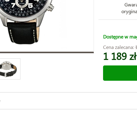
Gwara
orygina
Dostępne w ma
Cena zalecana:
1 189 zł
e