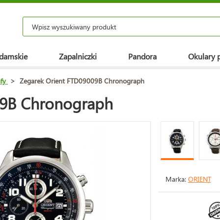
 damskie
Zapalniczki
Pandora
Okulary 
fy
>
Zegarek Orient FTD09009B Chronograph
09B Chronograph
Marka:
ORIENT