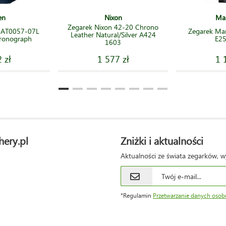
en
Nixon
Mar
Zegarek Nixon 42-20 Chrono
n AT0057-07L
Zegarek Mar
Leather Natural/Silver A424
hronograph
E2
1603
 zł
1 577 zł
1 
hery.pl
Zniżki i aktualności
Aktualności ze świata zegarków, w
*Regulamin
Przetwarzanie danych oso