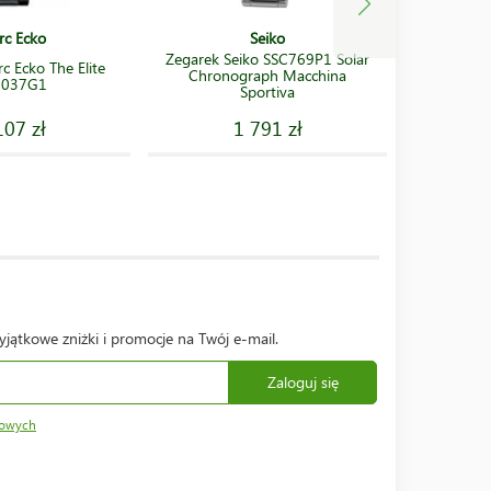
c Ecko
Seiko
Zegarek Seiko SSC769P1 Solar
Zega
c Ecko The Elite
Chronograph Macchina
KV05
5037G1
Sportiva
C
107 zł
1 791 zł
yjątkowe zniżki i promocje na Twój e-mail.
Zaloguj się
bowych