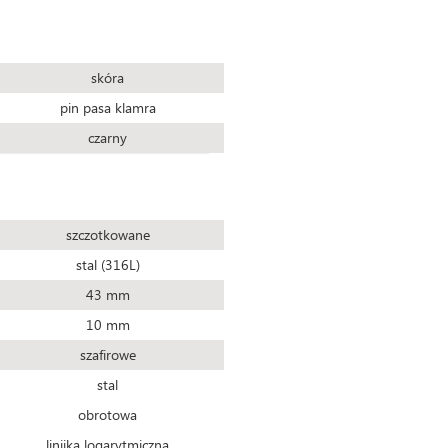
skóra
pin pasa klamra
czarny
szczotkowane
stal (316L)
43 mm
10 mm
szafirowe
stal
obrotowa
linijka logarytmiczna