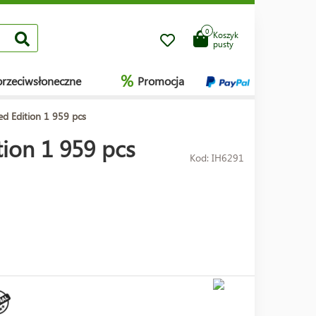
0
Koszyk
pusty
%
przeciwsłoneczne
Promocja
d Edition 1 959 pcs
ion 1 959 pcs
Kod: IH6291