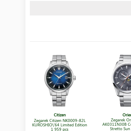
Citizen
Orie
Zegarek Or
Zegarek Citizen NK0009-82L
AK0311N30B C
KUROSHIO\'64 Limited Edition
Stretto Su
1 959 pcs