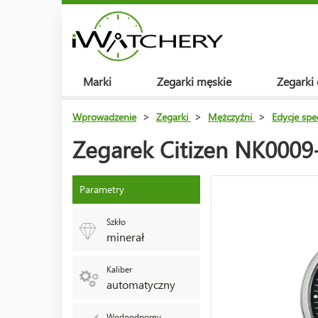
Marki
Zegarki męskie
Zegarki
Wprowadzenie
>
Zegarki
>
Mężczyźni
>
Edycje spe
Zegarek Citizen NK0009
Parametry
Szkło
minerał
Kaliber
automatyczny
Wodoodporny