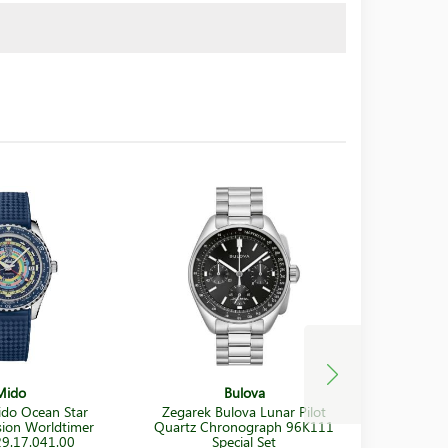
Mido
Bulova
do Ocean Star
Zegarek Bulova Lunar Pilot
Zegare
ion Worldtimer
Quartz Chronograph 96K111
Prospex 
9.17.041.00
Special Set
Sp