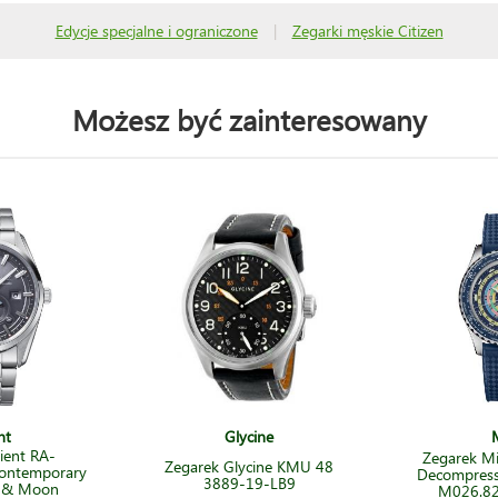
Edycje specjalne i ograniczone
|
Zegarki męskie Citizen
Możesz być zainteresowany
nt
Glycine
ient RA-
Zegarek Mi
Zegarek Glycine KMU 48
ontemporary
Decompress
3889-19-LB9
n & Moon
M026.82