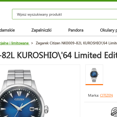
 damskie
Zapalniczki
Pandora
Okulary 
cjalne i limitowane
>
Zegarek Citizen NK0009-82L KUROSHIO\'64 Limite
-82L KUROSHIO\'64 Limited Edit
Marka:
CITIZEN