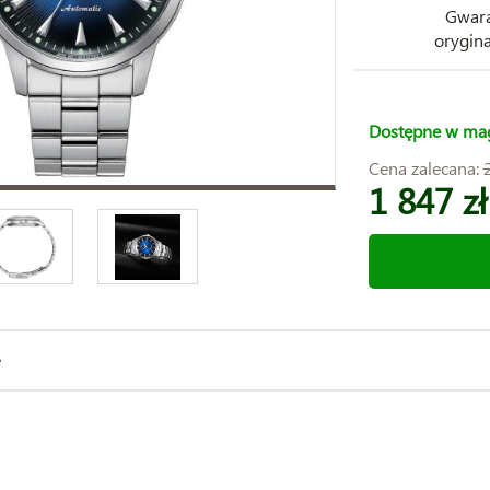
Gwara
orygina
Dostępne w ma
Cena zalecana:
1 847 zł
e