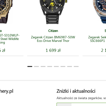
o
Citizen
GST-S310WLP-
Zegarek Citizen BM6987-50W
Zegarek Sei
teel Wildlife
Eco-Drive Marvel Thor
SSC666P1 S
sing
 zł
1 699 zł
2 
hery.pl
Zniżki i aktualności
Aktualności ze świata zegarków, w