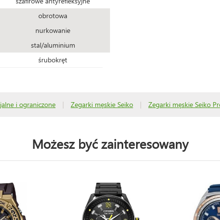
szafirowe antyrefleksyjne
obrotowa
nurkowanie
stal/aluminium
śrubokręt
jalne i ograniczone
|
Zegarki męskie Seiko
|
Zegarki męskie Seiko Pr
Możesz być zainteresowany