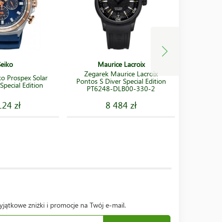
Seiko
Maurice Lacroix
Zegarek Maurice Lacroix
Zegar
ko Prospex Solar
Pontos S Diver Special Edition
SRPC93J1
pecial Edition
PT6248-DLB00-330-2
124 zł
8 484 zł
yjątkowe zniżki i promocje na Twój e-mail.