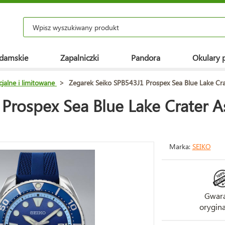
 damskie
Zapalniczki
Pandora
Okulary 
cjalne i limitowane
>
Zegarek Seiko SPB543J1 Prospex Sea Blue Lake Crat
Prospex Sea Blue Lake Crater As
Marka:
SEIKO
Gwara
orygina