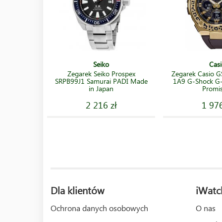
Seiko
Casi
Zegarek Seiko Prospex
Zegarek Casio 
SRPB99J1 Samurai PADI Made
1A9 G-Shock G-S
in Japan
Promi
2 216 zł
1 976
Dla klientów
iWatc
Ochrona danych osobowych
O nas