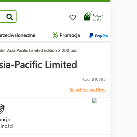
0
Koszyk
pusty
%
przeciwsłoneczne
Promocja
er Asia-Pacific Limited edition 2 200 pcs
ia-Pacific Limited
Kod: IH6883
Seria Prospex Diver
ncja
lności