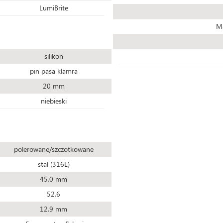
LumiBrite
Ma
silikon
pin pasa klamra
20 mm
niebieski
polerowane/szczotkowane
stal (316L)
45,0 mm
52,6
12,9 mm