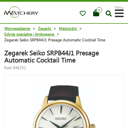
Menu
0
Wprowadzenie
>
Zegarki
>
Mężczyźni
>
Edycje specjalne i limitowane
>
Zegarek Seiko SRPB44J1 Presage Automatic Cocktail Time
Zegarek Seiko SRPB44J1 Presage
Automatic Cocktail Time
Kod: IH6251