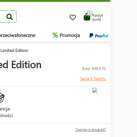
0
Koszyk
pusty
%
przeciwsłoneczne
Promocja
imited Edition
d Edition
Kod: IH6370
Seria 5 Sports
ncja
lności
Zapytaj o produkt?