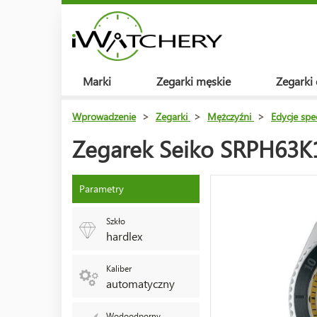
Marki
Zegarki męskie
Zegarki
Wprowadzenie
>
Zegarki
>
Mężczyźni
>
Edycje spe
Zegarek Seiko SRPH63K1
Parametry
Szkło
hardlex
Kaliber
automatyczny
Wodoodporny