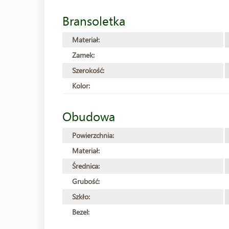
Bransoletka
Materiał:
Zamek:
Szerokość:
Kolor:
Obudowa
Powierzchnia:
Materiał:
Średnica:
Grubość:
Szkło:
Bezel: