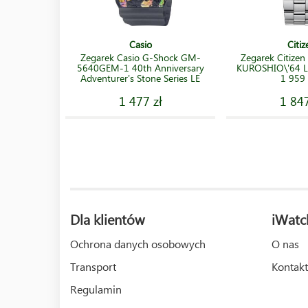
Casio
Citiz
Zegarek Casio G-Shock GM-
Zegarek Citize
5640GEM-1 40th Anniversary
KUROSHIO\'64 Li
Adventurer's Stone Series LE
1 959 
1 477 zł
1 847
Dla klientów
iWatc
Ochrona danych osobowych
O nas
Transport
Kontakt
Regulamin