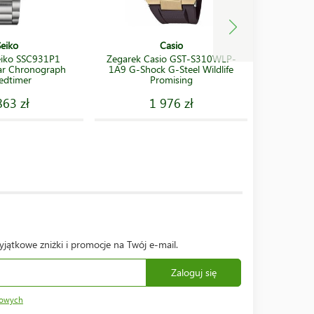
Seiko
Casio
eiko SSC931P1
Zegarek Casio GST-S310WLP-
Zegare
ar Chronograph
1A9 G-Shock G-Steel Wildlife
AU060
edtimer
Promising
Edition 
863 zł
1 976 zł
yjątkowe zniżki i promocje na Twój e-mail.
Zaloguj się
bowych