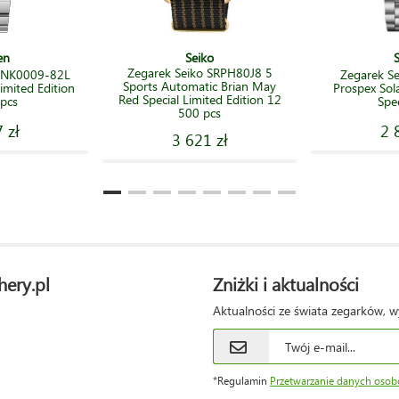
en
Seiko
Zegarek Seiko SRPH80J8 5
n NK0009-82L
Zegarek S
Sports Automatic Brian May
mited Edition
Prospex Sol
Red Special Limited Edition 12
pcs
Spe
500 pcs
 zł
2 
3 621 zł
hery.pl
Zniżki i aktualności
Aktualności ze świata zegarków, w
*Regulamin
Przetwarzanie danych oso