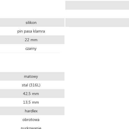
silikon
pin pasa klamra
22 mm
czarny
matowy
stal (316L)
42,5 mm
13,5 mm
hardlex
obrotowa
nurkowanie