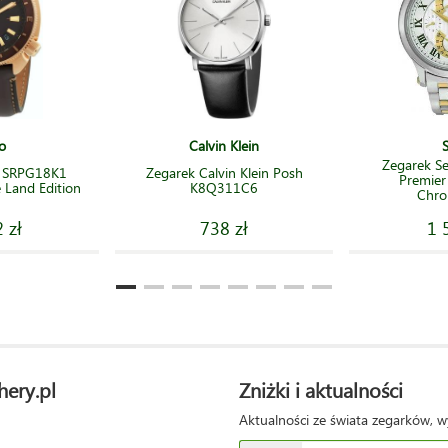
o
Calvin Klein
Zegarek S
o SRPG18K1
Zegarek Calvin Klein Posh
Premier
 Land Edition
K8Q311C6
Chro
 zł
738 zł
1 
hery.pl
Zniżki i aktualności
Aktualności ze świata zegarków, w