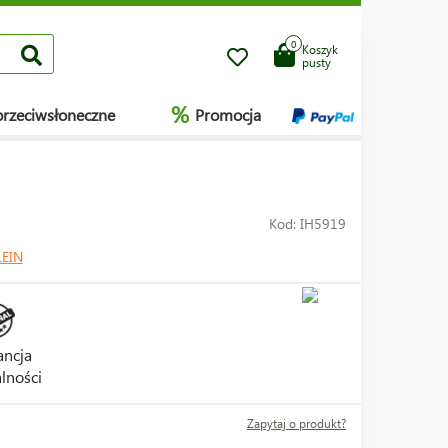
0
Koszyk
pusty
%
przeciwsłoneczne
Promocja
Kod: IH5919
LEIN
ncja
lności
Zapytaj o produkt?