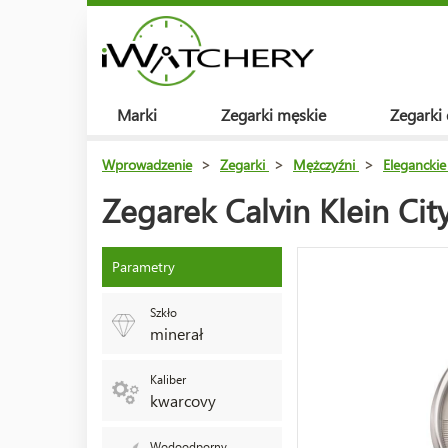
Marki
Zegarki męskie
Zegarki
Wprowadzenie
>
Zegarki
>
Mężczyźni
>
Eleganckie
Zegarek Calvin Klein C
Parametry
Szkło
minerał
Kaliber
kwarcovy
Wodoodporny