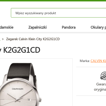
 damskie
Zapalniczki
Pandora
Okulary 
>
Zegarek Calvin Klein City K2G2G1CD
ity K2G2G1CD
Marka:
CALVIN K
Gwara
orygina