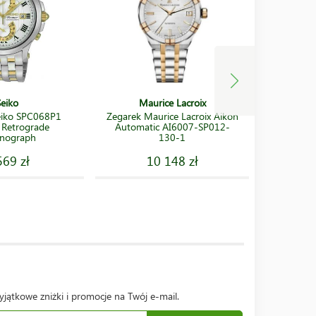
Seiko
Maurice Lacroix
eiko SPC068P1
Zegarek Maurice Lacroix Aikon
Zegarek 
 Retrograde
Automatic AI6007-SP012-
L
nograph
130-1
569 zł
10 148 zł
yjątkowe zniżki i promocje na Twój e-mail.