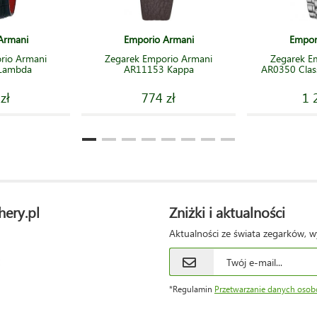
Armani
Emporio Armani
Empor
rio Armani
Zegarek Emporio Armani
Zegarek E
Lambda
AR11153 Kappa
AR0350 Clas
zł
774 zł
1 
hery.pl
Zniżki i aktualności
Aktualności ze świata zegarków, w
*Regulamin
Przetwarzanie danych oso