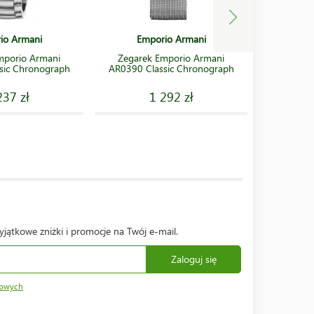
io Armani
Emporio Armani
mporio Armani
Zegarek Emporio Armani
Zegarek 
sic Chronograph
AR0390 Classic Chronograph
237 zł
1 292 zł
yjątkowe zniżki i promocje na Twój e-mail.
Zaloguj się
bowych