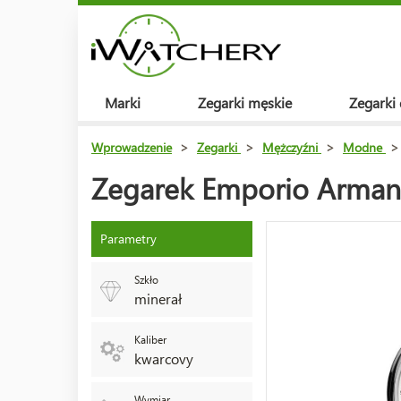
Marki
Zegarki męskie
Zegarki
Wprowadzenie
>
Zegarki
>
Mężczyźni
>
Modne
>
Zegarek Emporio Arman
Parametry
Szkło
minerał
Kaliber
kwarcovy
Wymiar