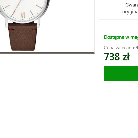
Gwara
orygina
Dostępne w ma
Cena zalecana:
738 zł