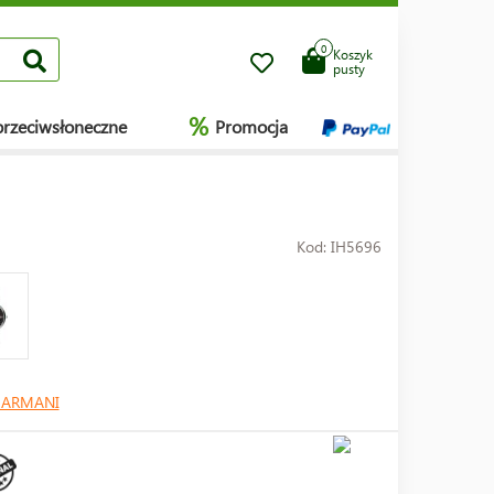
0
Koszyk
pusty
%
przeciwsłoneczne
Promocja
Kod: IH5696
 ARMANI