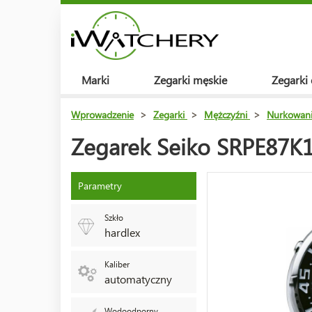
Marki
Zegarki męskie
Zegarki
Wprowadzenie
>
Zegarki
>
Mężczyźni
>
Nurkowan
Zegarek Seiko SRPE87K1
Parametry
Szkło
hardlex
Kaliber
automatyczny
Wodoodporny