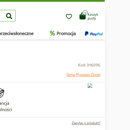
0
Koszyk
pusty
%
przeciwsłoneczne
Promocja
Kod: IH6096
Seria Prospex Diver
ncja
lności
Zapytaj o produkt?