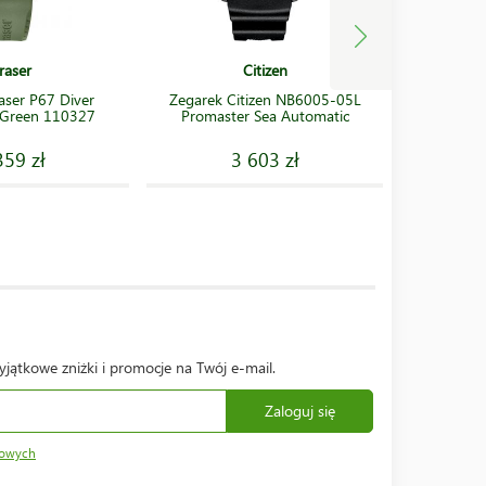
raser
Citizen
Zegare
aser P67 Diver
Zegarek Citizen NB6005-05L
SRPB40
 Green 110327
Promaster Sea Automatic
Ma
359 zł
3 603 zł
yjątkowe zniżki i promocje na Twój e-mail.
Zaloguj się
bowych