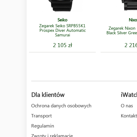
Seiko
Nix
Zegarek Seiko SRPB55K1
Zegarek Nixon 
Prospex Diver Automatic
Black Silver Gr
Samurai
2 105 zł
2 216
Dla klientów
iWatc
Ochrona danych osobowych
O nas
Transport
Kontakt
Regulamin
Zwroty i reklamacje