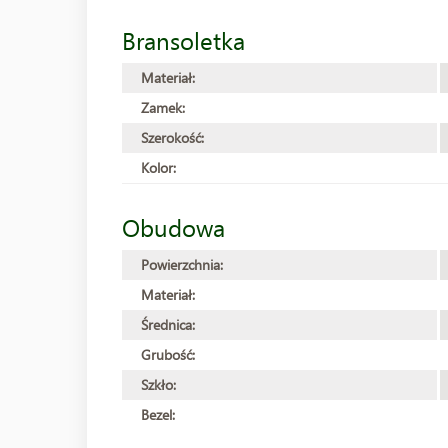
Bransoletka
Materiał:
Zamek:
Szerokość:
Kolor:
Obudowa
Powierzchnia:
Materiał:
Średnica:
Grubość:
Szkło:
Bezel: