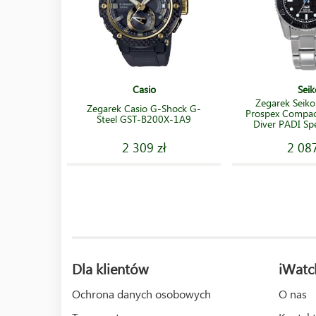
Casio
Seik
Zegarek Seik
Zegarek Casio G-Shock G-
Prospex Compac
Steel GST-B200X-1A9
Diver PADI Spe
2 309 zł
2 087
Dla klientów
iWatc
Ochrona danych osobowych
O nas