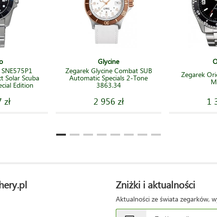
o
Glycine
O
o SNE575P1
Zegarek Glycine Combat SUB
Zegarek Or
t Solar Scuba
Automatic Specials 2-Tone
Ma
cial Edition
3863.34
 zł
2 956 zł
1 
hery.pl
Zniżki i aktualności
Aktualności ze świata zegarków, w