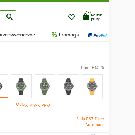
0
Koszyk
pusty
%
przeciwsłoneczne
Promocja
Kod: IH6226
Odkryj więcej opcji
Seria P67 Diver
Automatic