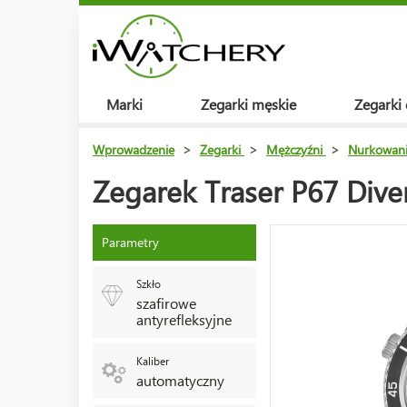
Marki
Zegarki męskie
Zegarki
Wprowadzenie
>
Zegarki
>
Mężczyźni
>
Nurkowan
Zegarek Traser P67 Dive
Parametry
Szkło
szafirowe
antyrefleksyjne
Kaliber
automatyczny