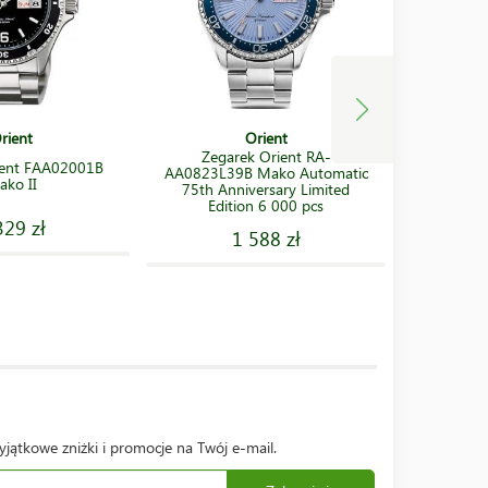
rient
Orient
Zegarek Orient RA-
ient FAA02001B
Zegarek
AA0823L39B Mako Automatic
ko II
Spo
75th Anniversary Limited
Edition 6 000 pcs
329 zł
1 588 zł
yjątkowe zniżki i promocje na Twój e-mail.