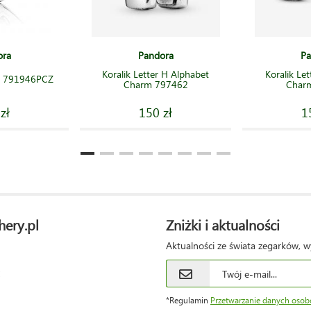
ora
Pandora
Pa
Koralik Letter H Alphabet
Koralik Le
ra 791946PCZ
Charm 797462
Char
zł
150 zł
1
hery.pl
Zniżki i aktualności
Aktualności ze świata zegarków, w
*Regulamin
Przetwarzanie danych oso