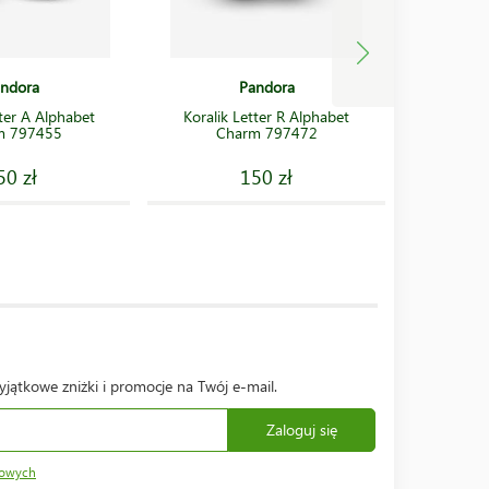
ndora
Pandora
tter A Alphabet
Koralik Letter R Alphabet
Koralik 
m 797455
Charm 797472
50 zł
150 zł
yjątkowe zniżki i promocje na Twój e-mail.
Zaloguj się
bowych