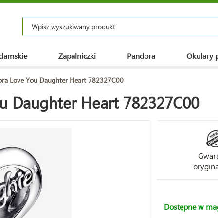
 damskie
Zapalniczki
Pandora
Okulary 
dora Love You Daughter Heart 782327C00
ou Daughter Heart 782327C00
Gwara
orygina
Dostępne w ma