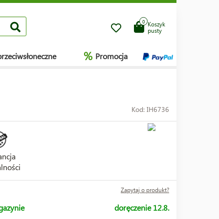
0
Koszyk
pusty
%
przeciwsłoneczne
Promocja
Kod: IH6736
ncja
lności
Zapytaj o produkt?
gazynie
doręczenie 12.8.